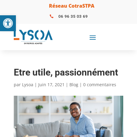
Réseau CotraSTPA
Ouvrir la barre d’outils
06 96 35 03 69

Etre utile, passionnément
par
Lysoa
|
Juin 17, 2021
|
Blog
|
0 commentaires